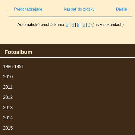
← Predchádzajúce
Naspäť do zložky
Ďalšie →
Automatické prechádzanie:
3
|
4
|
5
|
6
|
7
(čas v sekundách)
Fotoalbum
1986-1991
2010
2011
2012
2013
2014
2015