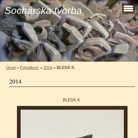
Sochárska tvorba
Úvod
»
Fotoalbum
»
2014
»
BLEDÁ K.
2014
BLEDÁ K.