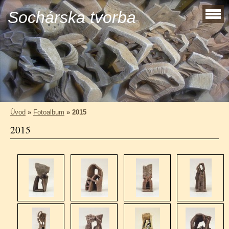
Sochárska tvorba
Úvod
»
Fotoalbum
»
2015
2015