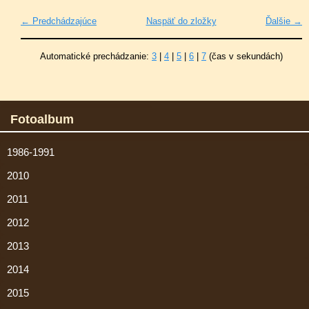
← Predchádzajúce
Naspäť do zložky
Ďalšie →
Automatické prechádzanie:
3
|
4
|
5
|
6
|
7
(čas v sekundách)
Fotoalbum
1986-1991
2010
2011
2012
2013
2014
2015